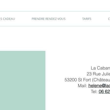
ES CADEAU
PRENDRE RENDEZ-VOUS
TARIFS
C
La Caban
23 Rue Jul
53200 St Fort (Châtea
Mail:
helene@la
Tel:
06 62