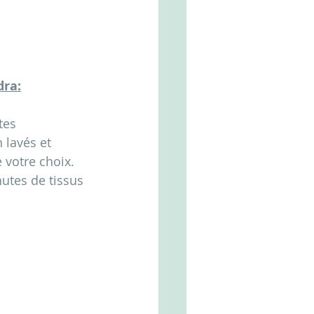
dra:
tes
 lavés et 
votre choix. 
hutes de tissus 