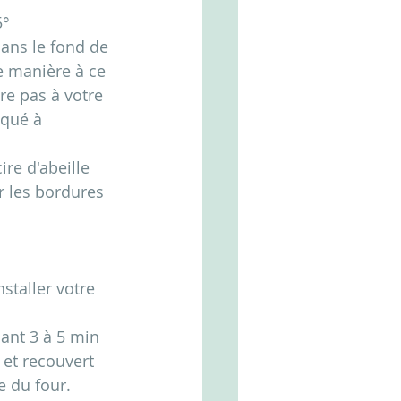
5°
ans le fond de 
e manière à ce 
re pas à votre 
iqué à 
ire d'abeille 
r les bordures 
taller votre 
dant 3 à 5 min
 et recouvert 
e du four.