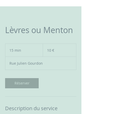
Lèvres ou Menton
10
euros
15 min
1
10 €
5
m
Rue Julien Gourdon
i
n
Réserver
Description du service