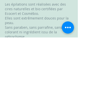
Les épilations sont réalisées avec des
cires naturelles et bio certifiées par
Ecocert et Cosmébio.
Elles sont extrêmement douces pour la
peau.
Sans paraben, sans parrafine, sans
colorant ni ingrédient issu de la
pétrochimie.
Durée: 15min
Coordonnées
La Cabane Beauté, Rue Julien Gourdon,
Château-Gontier-sur-Mayenne, France