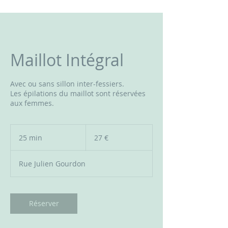
Maillot Intégral
Avec ou sans sillon inter-fessiers.
Les épilations du maillot sont réservées
aux femmes.
27
euros
25 min
2
27 €
5
m
Rue Julien Gourdon
i
n
Réserver