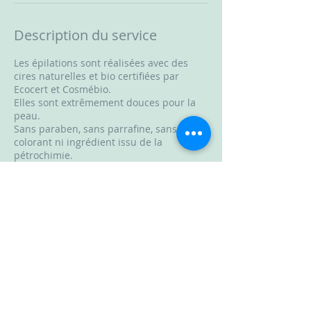
Description du service
Les épilations sont réalisées avec des
cires naturelles et bio certifiées par
Ecocert et Cosmébio.
Elles sont extrêmement douces pour la
peau.
Sans paraben, sans parrafine, sans
colorant ni ingrédient issu de la
pétrochimie.
Durée: 30min
Coordonnées
La Cabane Beauté, Rue Julien Gourdon,
Château-Gontier-sur-Mayenne, France
+ 0662470214
helene@lacabanebeaute.fr