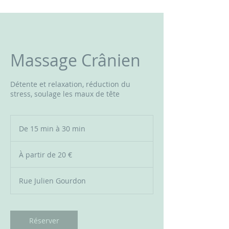
Massage Crânien
Détente et relaxation, réduction du
stress, soulage les maux de tête
De 15 min à 30 min
D
e
À
1
partir
À partir de 20 €
de
5
20
m
euros
i
Rue Julien Gourdon
n
à
3
0
Réserver
m