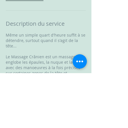
i
n
Description du service
Même un simple quart d'heure suffit à se
détendre, surtout quand il s'agit de la
tête...
Le Massage Crânien est un massage qui
englobe les épaules, la nuque et la tête
avec des manoeuvres à la fois précises
sur certaines zones de la tête et
enveloppantes au niveau des épaules.
Un moment d'apaisement et de profonde
détente pour chasser le stress.
Coordonnées
La Cabane Beauté, Rue Julien Gourdon,