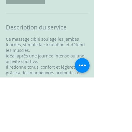
Description du service
Ce massage ciblé soulage les jambes
lourdes, stimule la circulation et détend
les muscles.
Idéal après une journée intense ou une
activité sportive.
Il redonne tonus, confort et légèreté
grâce à des manoeuvres profondes et
drainantes.
Coordonnées
La Cabane Beauté, Rue Julien Gourdon,
Château-Gontier-sur-Mayenne, France