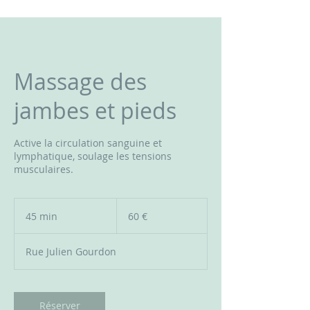
Massage des
jambes et pieds
Active la circulation sanguine et
lymphatique, soulage les tensions
musculaires.
60
euros
45 min
4
60 €
5
m
Rue Julien Gourdon
i
n
Réserver