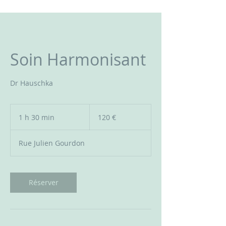
Soin Harmonisant
Dr Hauschka
120
euros
1 h 30 min
1
120 €
3
0
Rue Julien Gourdon
m
i
n
Réserver