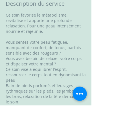
Description du service
Ce soin favorise le métabolisme,
revitalise et apporte une profonde
relaxation. Pour une peau intensément
nourrie et rajeunie.
Vous sentez votre peau fatiguée,
manquant de confort, de tonus, parfois
sensible avec des rougeurs ?
Vous avez besoin de relaxer votre corps
et d’apaiser votre mental ?
Ce soin vise à équilibrer l’esprit,
ressourcer le corps tout en dynamisant la
peau.
Bain de pieds parfumé, effleurages
rythmiques sur les pieds, les jambes et
les bras, relaxation de la tête démarrent
le soin.
Le corps se détend, la peau est réceptive
au soin pro- digué. Vous vous sentez
harmonisée, votre peau est souple,
confortable, tonique et lumineuse.