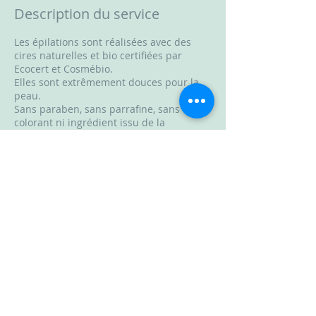
Description du service
Les épilations sont réalisées avec des
cires naturelles et bio certifiées par
Ecocert et Cosmébio.
Elles sont extrêmement douces pour la
peau.
Sans paraben, sans parrafine, sans
colorant ni ingrédient issu de la
pétrochimie.
Durée: 30min
Coordonnées
La Cabane Beauté, Rue Julien Gourdon,
Château-Gontier-sur-Mayenne, France