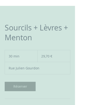
Sourcils + Lèvres +
Menton
29,70
euros
30 min
3
29,70 €
0
m
Rue Julien Gourdon
i
n
Réserver