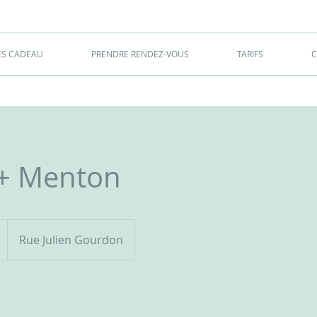
ES CADEAU
PRENDRE RENDEZ-VOUS
TARIFS
C
 + Menton
Rue Julien Gourdon