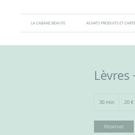
LA CABANE BEAUTE
ACHATS PRODUITS ET CART
Lèvres
20
euros
30 min
3
20 €
0
m
i
Réserver
n